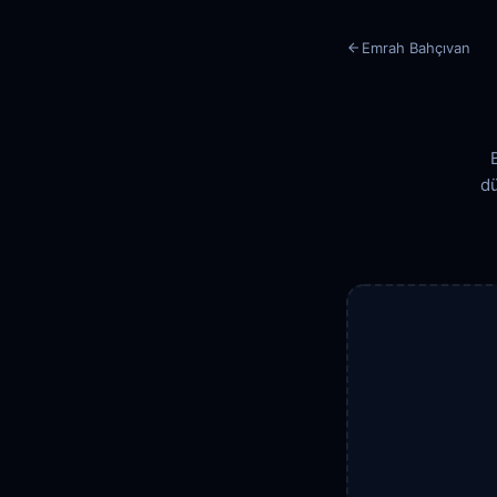
Emrah Bahçıvan
dü