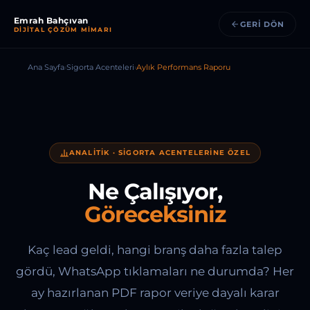
Emrah Bahçıvan
GERI DÖN
DIJITAL ÇÖZÜM MIMARI
Ana Sayfa
›
Sigorta Acenteleri
›
Aylık Performans Raporu
ANALITIK · SIGORTA ACENTELERINE ÖZEL
Ne Çalışıyor,
Göreceksiniz
Kaç lead geldi, hangi branş daha fazla talep
gördü, WhatsApp tıklamaları ne durumda? Her
ay hazırlanan PDF rapor veriye dayalı karar