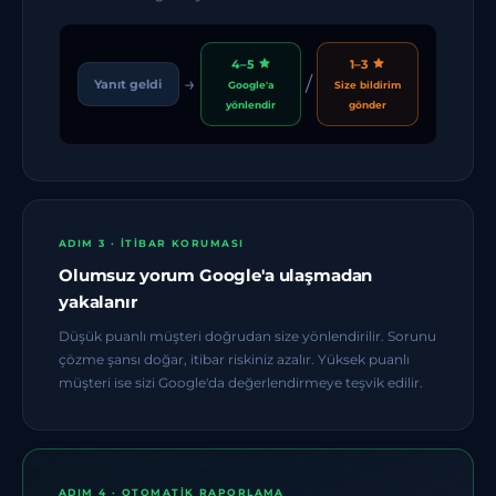
4–5
1–3
→
/
Yanıt geldi
Google'a
Size bildirim
yönlendir
gönder
ADIM 3 · İTIBAR KORUMASI
Olumsuz yorum Google'a ulaşmadan
yakalanır
Düşük puanlı müşteri doğrudan size yönlendirilir. Sorunu
çözme şansı doğar, itibar riskiniz azalır. Yüksek puanlı
müşteri ise sizi Google'da değerlendirmeye teşvik edilir.
ADIM 4 · OTOMATIK RAPORLAMA