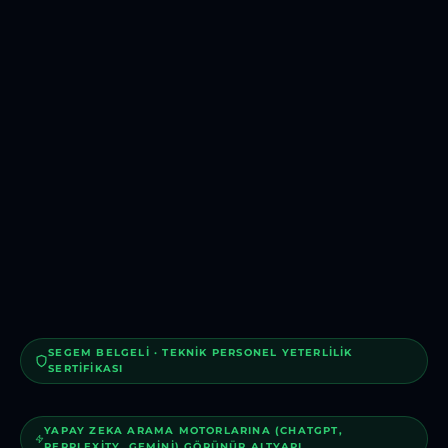
SEGEM BELGELI · TEKNIK PERSONEL YETERLILIK
SERTIFIKASI
YAPAY ZEKA ARAMA MOTORLARINA (CHATGPT,
PERPLEXITY, GEMINI) GÖRÜNÜR ALTYAPI