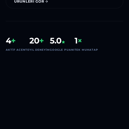
ÜRÜNLERI GÖR
4
+
20
+
5.0
1
×
AKTIF ACENTE
YIL DENEYIM
GOOGLE PUANI
TEK MUHATAP