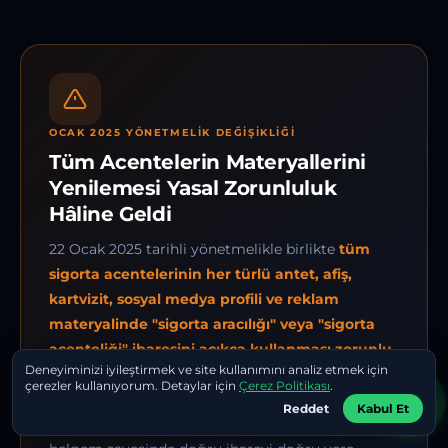
OCAK 2025 YÖNETMELIK DEĞIŞIKLIĞI
Tüm Acentelerin Materyallerini
Yenilemesi Yasal Zorunluluk
Hâline Geldi
22 Ocak 2025 tarihli yönetmelikle birlikte
tüm
sigorta acentelerinin her türlü antet, afiş,
kartvizit, sosyal medya profili ve reklam
materyalinde "sigorta aracılığı" veya "sigorta
acenteliği" ibaresini açıkça kullanması zorunlu
Deneyiminizi iyileştirmek ve site kullanımını analiz etmek için
hâle geldi.
Mevcut materyallerinizi
çerezler kullanıyorum. Detaylar için
Çerez Politikası
.
güncellemedinizse hukuki risk altındasınız. Bu
Projeniz için teklif almak ister misiniz?
Reddet
Kabul Et
güncellemeyi sizin için hazırlıyorum; SEGEM