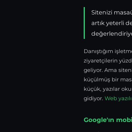
Sitenizi masa
artık yeterli 
değerlendiriyo
Danıştığım işletme
ziyaretçilerin yüz
geliyor. Ama site
küçülmüş bir mas
küçük, yazılar oku
gidiyor.
Web yazılı
Google'ın mobi