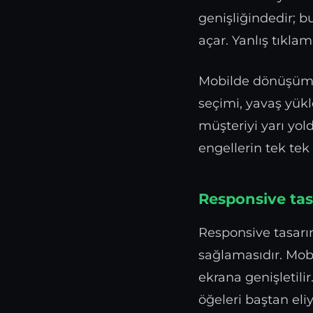
genişliğindedir; b
açar. Yanlış tıklama
Mobilde dönüşüm en
seçimi, yavaş yükl
müşteriyi yarı yol
engellerin tek tek
Responsive tasa
Responsive tasarı
sağlamasıdır. Mobil
ekrana genişletili
öğeleri baştan eliy