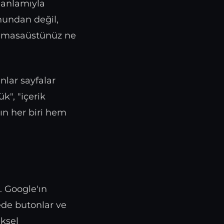
m anlamıyla
nundan değil,
a, masaüstünüz ne
nlar sayfalar
k", "içerik
rın her biri hem
. Google'ın
de butonlar ve
iksel