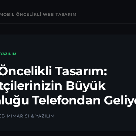
MOBIL ÖNCELIKLI WEB TASARIM
 YAZILIM
Öncelikli Tasarım:
tçilerinizin Büyük
luğu Telefondan Geliy
EB MIMARISI & YAZILIM