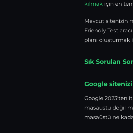
kılmak
için en te
Mevcut sitenizin 
Friendly Test arac
planı oluşturmak i
Sık Sorulan Sor
Google siteniz
Google 2023'ten it
masaüstü değil mob
masaüstü ne kadar