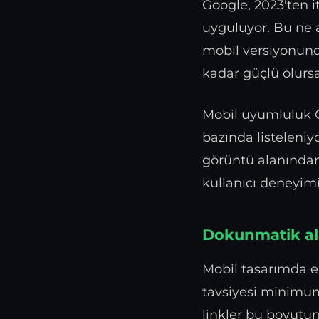
Google, 2023'ten i
uyguluyor. Bu ne 
mobil versiyonunda
kadar güçlü olursa
Mobil uyumluluk G
bazında listeleniy
görüntü alanından 
kullanıcı deneyimi
Dokunmatik al
Mobil tasarımda e
tavsiyesi minimum
linkler bu boyutun