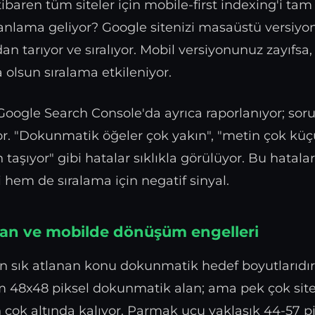
tibaren tüm siteler için mobile-first indexing'i ta
anlama geliyor? Google sitenizi masaüstü versiyo
n tarıyor ve sıralıyor. Mobil versiyonunuz zayıfs
 olsun sıralama etkileniyor.
oogle Search Console'da ayrıca raporlanıyor; soru
or. "Dokunmatik öğeler çok yakın", "metin çok küçü
taşıyor" gibi hatalar sıklıkla görülüyor. Bu hatala
 hem de sıralama için negatif sinyal.
an ve mobilde dönüşüm engelleri
n sık atlanan konu dokunmatik hedef boyutlarıdır
 48x48 piksel dokunmatik alan; ama pek çok site
 çok altında kalıyor. Parmak ucu yaklaşık 44-57 p