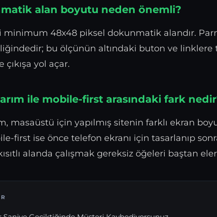
matik alan boyutu neden önemli?
si minimum 48x48 piksel dokunmatik alandır. Par
liğindedir; bu ölçünün altındaki buton ve linklere
 çıkışa yol açar.
rım ile mobile-first arasındaki fark nedi
m, masaüstü için yapılmış sitenin farklı ekran bo
le-first ise önce telefon ekranı için tasarlanıp so
kısıtlı alanda çalışmak gereksiz öğeleri baştan eler
IR
r Saniye Geciktiğinde Müşteri Kaybediyorsunuz