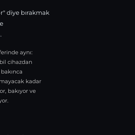
r" diye bırakmak
re
.
ferinde aynı:
bil cihazdan
n bakınca
amayacak kadar
or, bakıyor ve
or.