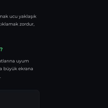
mak ucu yaklaşık
 tıklamak zordur,
r?
yutlarına uyum
nra büyük ekrana
.