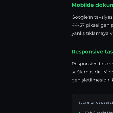
Mobilde dokun
Google'ın tavsiye
44-57 piksel geniş
yanlış tıklamaya ve
Responsive tasa
Responsive tasarı
sağlamasıdır. Mobi
genişletilmesidir; 
İLGINIZI ÇEKEBIL
Web Siteniz He