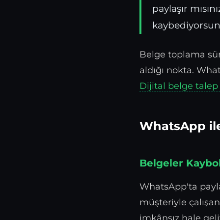
paylaşır mısını
kaybediyorsunu
Belge toplama sür
aldığı nokta. What
Dijital belge talep
WhatsApp ile
Belgeler Kaybo
WhatsApp'ta paylaş
müşteriyle çalışa
imkânsız hale geli