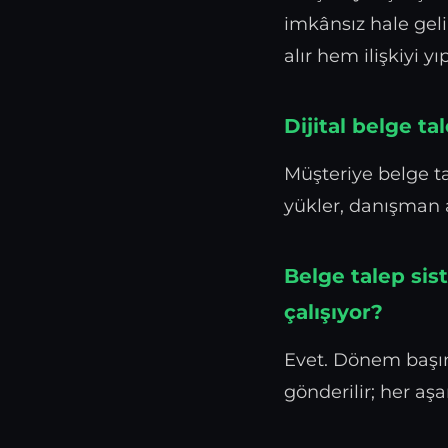
imkânsız hale geli
alır hem ilişkiyi yıp
Dijital belge ta
Müşteriye belge ta
yükler, danışman a
Belge talep si
çalışıyor?
Evet. Dönem başı
gönderilir; her aş