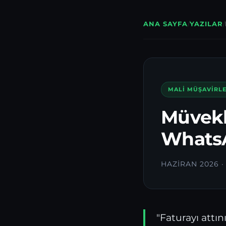
ANA SAYFA
/
YAZILAR
/
MALI MÜŞAVIRL
Müvekk
WhatsA
HAZIRAN 2026 
"Faturayı attı