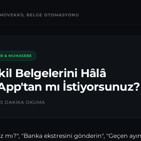
MÜVEKKIL BELGE OTOMASYONU
ER & MUHASEBE
il Belgelerini Hâlâ
pp'tan mı İstiyorsunuz?
· 5 DAKIKA OKUMA
nız mı?", "Banka ekstresini gönderin", "Geçen a