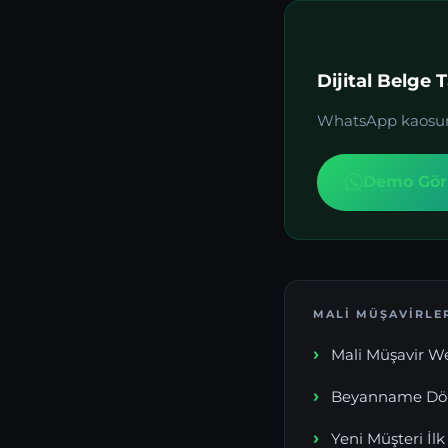
Dijital Belge 
WhatsApp kaosunu 
Demo Gör
MALI MÜŞAVIRLER
Mali Müşavir We
Beyanname Döne
Yeni Müşteri İ