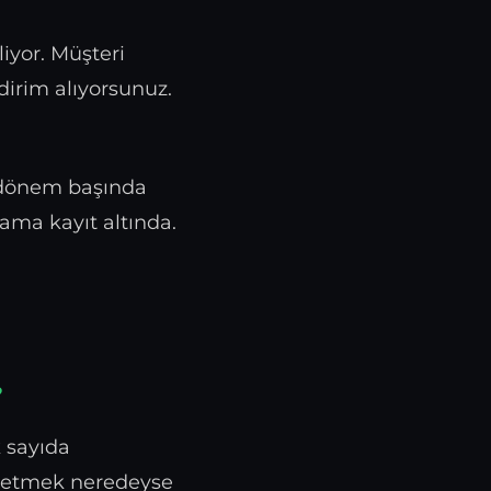
iyor. Müşteri
ldirim alıyorsunuz.
, dönem başında
ma kayıt altında.
?
k sayıda
p etmek neredeyse