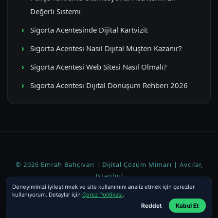
Değerli Sistemi
Sigorta Acentesinde Dijital Kartvizit
Sigorta Acentesi Nasıl Dijital Müşteri Kazanır?
Sigorta Acentesi Web Sitesi Nasıl Olmalı?
Sigorta Acentesi Dijital Dönüşüm Rehberi 2026
© 2026 Emrah Bahçıvan | Dijital Çözüm Mimarı | Avcılar,
İstanbul
Deneyiminizi iyileştirmek ve site kullanımını analiz etmek için çerezler
Ana Sayfa
·
Sigorta Acenteleri
·
Yazılar
·
Ücretsiz Araçlar
kullanıyorum. Detaylar için
Çerez Politikası
.
Reddet
Kabul Et