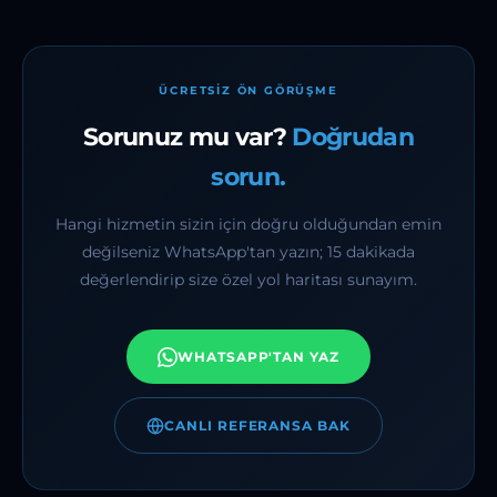
getirilmesi
ek ücrete tabi tutulmaz.
ÜCRETSIZ ÖN GÖRÜŞME
Sorunuz mu var?
Doğrudan
sorun.
Hangi hizmetin sizin için doğru olduğundan emin
değilseniz WhatsApp'tan yazın; 15 dakikada
değerlendirip size özel yol haritası sunayım.
WHATSAPP'TAN YAZ
CANLI REFERANSA BAK