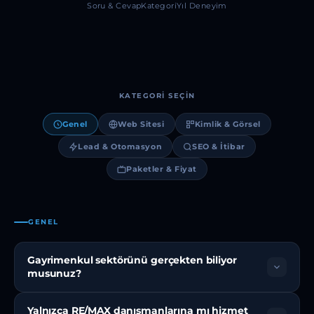
Soru & Cevap
Kategori
Yıl Deneyim
KATEGORI SEÇIN
Genel
Web Sitesi
Kimlik & Görsel
Lead & Otomasyon
SEO & İtibar
Paketler & Fiyat
GENEL
Sık
Sorulan
Gayrimenkul sektörünü gerçekten biliyor
musunuz?
Sorular
Evet. Sektörün dinamiklerini, MYK Seviye 5 belgesinin
Yalnızca RE/MAX danışmanlarına mı hizmet