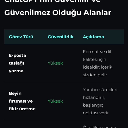
Güvenilmez Olduğu Alanlar
Görev Türü
Güvenilirlik
Açıklama
Format ve dil
E-posta
kalitesi için
taslağı
Yüksek
idealdir; içerik
yazma
sizden gelir
Yaratıcı süreçleri
Beyin
hızlandırır,
fırtınası ve
Yüksek
başlangıç
fikir üretme
noktası verir
Özellikle yaygın