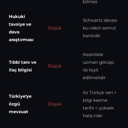
bilmez
Hukuki
Schwartz davası
tavsiye ve
Düşük
bu riskin somut
dava
kanıtıdır
araştırması
Kesinlikle
Tıbbi tanı ve
uzman görüşü
Düşük
ilaç bilgisi
ile teyit
edilmelidir
Az Türkçe veri +
Türkiye'ye
bilgi kesme
özgü
Düşük
tarihi = yüksek
mevzuat
hata riski