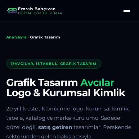
Emrah Bahçıvan
DIJITAL ÇÖZÜM MIMARI
Ana Sayfa
Grafik Tasarım
AVCILAR, İSTANBUL, GRAFIK TASARIM
Grafik Tasarım
Avcılar
Logo & Kurumsal Kimlik
20 yıllık estetik birikimle logo, kurumsal kimlik,
tabela, katalog ve marka kurulumu. Sadece
güzel değil,
satış getiren
tasarımlar. Perakende
sektöründen gelen bakış açısıyla.