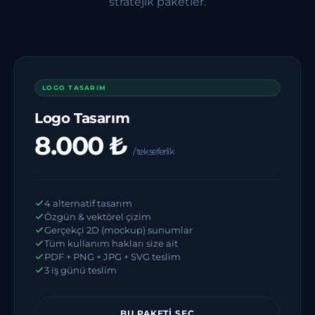
stratejik paketler.
LOGO TASARIM
Logo Tasarım
8.000 ₺
/ tek seferlik
4 alternatif tasarım
Özgün & vektörel çizim
Gerçekçi 2D (mockup) sunumlar
Tüm kullanım hakları size ait
PDF + PNG + JPG + SVG teslim
3 iş günü teslim
BU PAKETI SEÇ