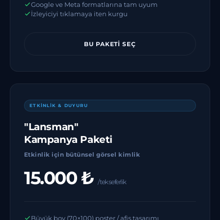
Google ve Meta formatlarına tam uyum
İzleyiciyi tıklamaya iten kurgu
BU PAKETI SEÇ
ETKİNLİK & DUYURU
"Lansman"
Kampanya Paketi
Etkinlik için bütünsel görsel kimlik
15.000 ₺
/ tek seferlik
Büyük boy (70×100) poster / afiş tasarımı