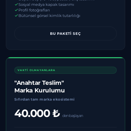
Sosyal medya kapak tasarımı
Profil fotoğrafları
Bütünsel görsel kimlik tutarlılığı
BU PAKETI SEÇ
VAKTİ OLMAYANLARA
"Anahtar Teslim"
Marka Kurulumu
Sıfırdan tam marka ekosistemi
40.000 ₺
den başlayan