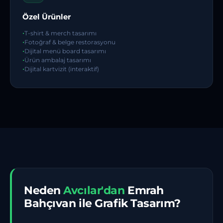
Özel Ürünler
T-shirt & merch tasarımı
Fotoğraf & belge restorasyonu
Dijital menü board tasarımı
Ürün ambalaj tasarımı
Dijital kartvizit (interaktif)
Neden
Avcılar'dan
Emrah
Bahçıvan ile Grafik Tasarım?