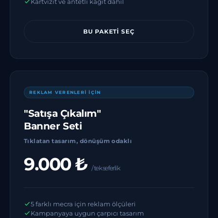
Kartvizit ve antetli kağıt dahil
BU PAKETI SEÇ
REKLAM VERENLERİ İÇİN
"Satışa Çıkalım"
Banner Seti
Tıklatan tasarım, dönüşüm odaklı
9.000 ₺
/ tek seferlik
5 farklı mecra için reklam ölçüleri
Kampanyaya uygun çarpıcı tasarım