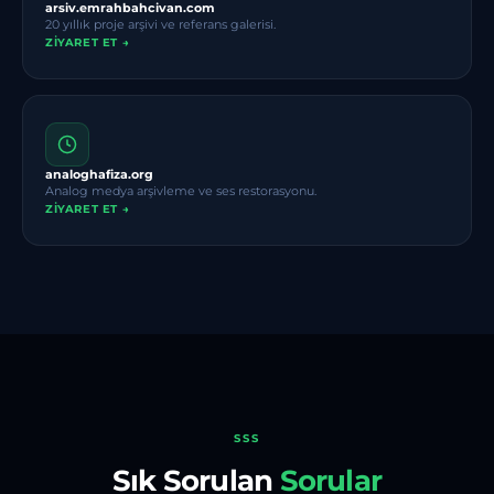
arsiv.emrahbahcivan.com
20 yıllık proje arşivi ve referans galerisi.
ZIYARET ET →
analoghafiza.org
Analog medya arşivleme ve ses restorasyonu.
ZIYARET ET →
SSS
Sık Sorulan
Sorular