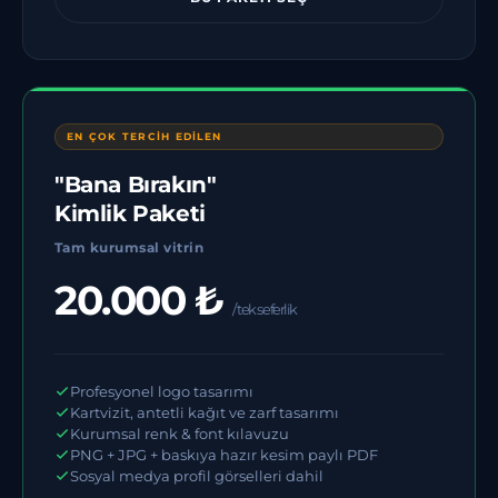
EN ÇOK TERCİH EDİLEN
"Bana Bırakın"
Kimlik Paketi
Tam kurumsal vitrin
20.000 ₺
/ tek seferlik
Profesyonel logo tasarımı
Kartvizit, antetli kağıt ve zarf tasarımı
Kurumsal renk & font kılavuzu
PNG + JPG + baskıya hazır kesim paylı PDF
Sosyal medya profil görselleri dahil