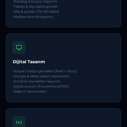
Katalog & broşür tasarımı
Tabela & dış cephe görseli
Afiş & poster (70×100 dahil)
Matbaa koordinasyonu
Dijital Tasarım
Sosyal medya görselleri (feed + story)
Google & Meta reklam bannerleri
Email & newsletter tasarımı
Dijital sunum (PowerPoint/PDF)
Web UI elementleri